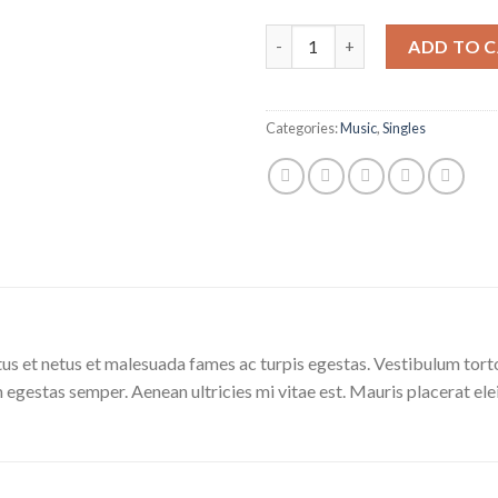
Woo Single #1 quantity
ADD TO 
Categories:
Music
,
Singles
us et netus et malesuada fames ac turpis egestas. Vestibulum tortor
 egestas semper. Aenean ultricies mi vitae est. Mauris placerat ele