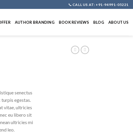
📞
CALL US AT: +91-94991-05221
OFFER
AUTHOR BRANDING
BOOK REVIEWS
BLOG
ABOUT US
istique senectus
 turpis egestas.
 vitae, ultricies
nec eu libero sit
ean ultricies mi
end leo.