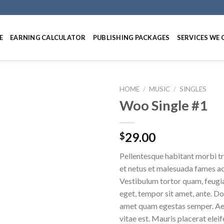
E
EARNING CALCULATOR
PUBLISHING PACKAGES
SERVICES WE 
HOME
/
MUSIC
/
SINGLES
Woo Single #1
29.00
$
Pellentesque habitant morbi tr
et netus et malesuada fames ac
Vestibulum tortor quam, feugiat
eget, tempor sit amet, ante. Do
amet quam egestas semper. Aen
vitae est. Mauris placerat eleif